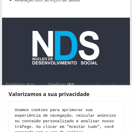
Endereço: Rua
Telefone:
(84)
Institucional
José Farache, nº
3613-1754
Valorizamos a sua privacidade
1420 -Lagoa Seca,
WhatsApp: (84)
Áreas de Atuação
Natal/RN - CEP
99698-0282
Projeto Nova
59022-380
E-
Usamos cookies para aprimorar sua 
Jerusalém
mail:
nucon@uol.
experiência de navegação, veicular anúncios 
com.br
Editais
ou conteúdo personalizado e analisar nosso 
tráfego. Ao clicar em "Aceitar tudo", você 
Parceiros