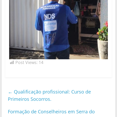
Post Views:
14
←
Qualificação profissional: Curso de
Primeiros Socorros.
Formação de Conselheiros em Serra do