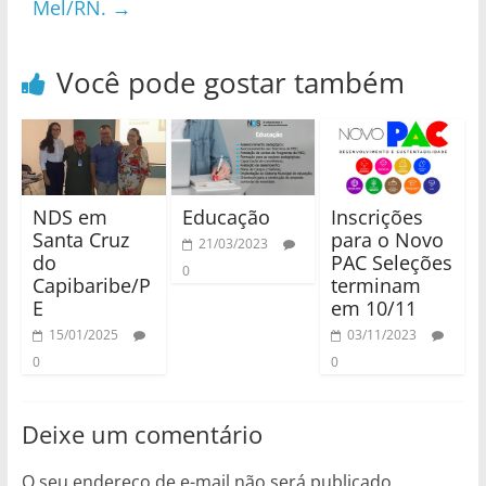
Mel/RN.
→
Você pode gostar também
NDS em
Educação
Inscrições
Santa Cruz
para o Novo
21/03/2023
do
PAC Seleções
0
Capibaribe/P
terminam
E
em 10/11
15/01/2025
03/11/2023
0
0
Deixe um comentário
O seu endereço de e-mail não será publicado.