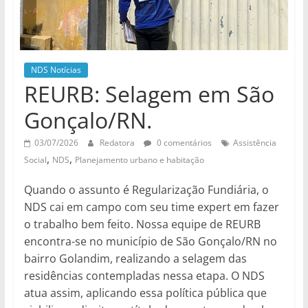
de
divulgação
do
NDS
NDS Notícias
REURB: Selagem em São
Gonçalo/RN.
03/07/2026
Redatora
0 comentários
Assistência
,
,
Social
NDS
Planejamento urbano e habitação
Quando o assunto é Regularização Fundiária, o
NDS cai em campo com seu time expert em fazer
o trabalho bem feito. Nossa equipe de REURB
encontra-se no município de São Gonçalo/RN no
bairro Golandim, realizando a selagem das
residências contempladas nessa etapa. O NDS
atua assim, aplicando essa política pública que