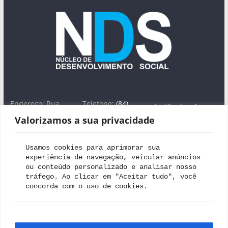
Endereço: Rua
Telefone:
(84)
Institucional
José Farache, nº
3613-1754
Valorizamos a sua privacidade
1420 -Lagoa Seca,
WhatsApp: (84)
Áreas de Atuação
Natal/RN - CEP
99698-0282
Projeto Nova
59022-380
E-
Usamos cookies para aprimorar sua 
Jerusalém
mail:
nucon@uol.
experiência de navegação, veicular anúncios 
com.br
Editais
ou conteúdo personalizado e analisar nosso 
tráfego. Ao clicar em "Aceitar tudo", você 
Parceiros
concorda com o uso de cookies.
Contato