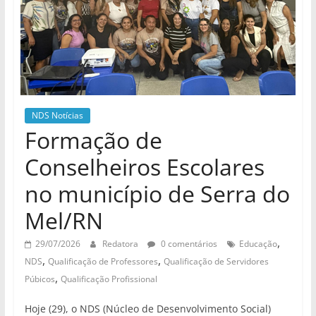
de
divulgação
do
NDS
NDS Notícias
Formação de
Conselheiros Escolares
no município de Serra do
Mel/RN
,
29/07/2026
Redatora
0 comentários
Educação
,
,
NDS
Qualificação de Professores
Qualificação de Servidores
,
Púbicos
Qualificação Profissional
Hoje (29), o NDS (Núcleo de Desenvolvimento Social)