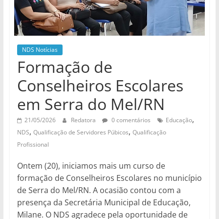
de
divulgação
do
NDS
NDS Notícias
Formação de
Conselheiros Escolares
em Serra do Mel/RN
,
21/05/2026
Redatora
0 comentários
Educação
,
,
NDS
Qualificação de Servidores Púbicos
Qualificação
Profissional
Ontem (20), iniciamos mais um curso de
formação de Conselheiros Escolares no município
de Serra do Mel/RN. A ocasião contou com a
presença da Secretária Municipal de Educação,
Milane. O NDS agradece pela oportunidade de