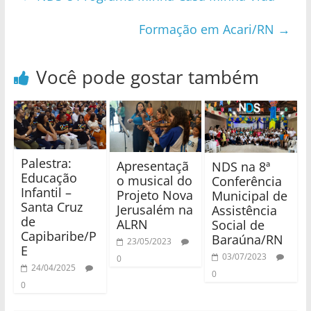
Formação em Acari/RN
→
Você pode gostar também
Palestra:
Apresentaçã
NDS na 8ª
Educação
o musical do
Conferência
Infantil –
Projeto Nova
Municipal de
Santa Cruz
Jerusalém na
Assistência
de
ALRN
Social de
Capibaribe/P
Baraúna/RN
23/05/2023
E
03/07/2023
0
24/04/2025
0
0