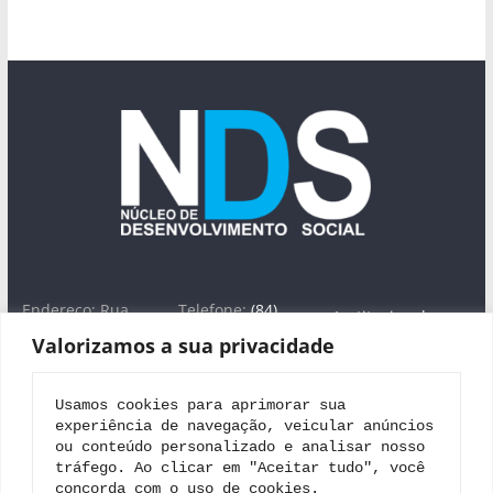
Endereço: Rua
Telefone:
(84)
Institucional
José Farache, nº
3613-1754
Valorizamos a sua privacidade
1420 -Lagoa Seca,
WhatsApp: (84)
Áreas de Atuação
Natal/RN - CEP
99698-0282
Projeto Nova
59022-380
E-
Usamos cookies para aprimorar sua 
Jerusalém
mail:
nucon@uol.
experiência de navegação, veicular anúncios 
com.br
Editais
ou conteúdo personalizado e analisar nosso 
tráfego. Ao clicar em "Aceitar tudo", você 
Parceiros
concorda com o uso de cookies.