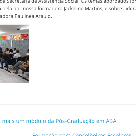
 da Secretaria de Assistência Social. Os temas abordados f
 pela por nossa formadora Jackeline Martins, e sobre Lide
adora Paulinea Araújo.
 mais um módulo da Pós-Graduação em ABA
Formação para Conselheiros Escolares 