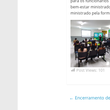
para os funcionários
NDS
bem-estar ministrado
ministrado pela form
Post Views:
101
←
Encerramento de