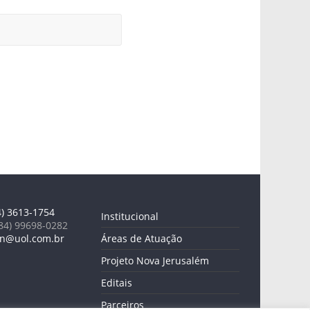
4) 3613-1754
Institucional
84) 99698-0282
n@uol.com.br
Áreas de Atuação
Projeto Nova Jerusalém
Editais
Parceiros