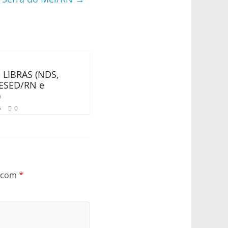
 LIBRAS (NDS,
SESED/RN e
)
5
0
s com
*