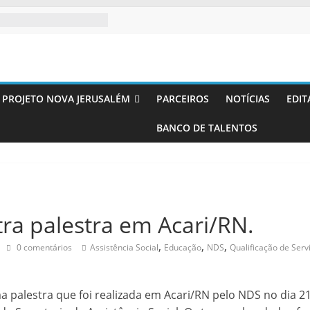
PROJETO NOVA JERUSALÉM
PARCEIROS
NOTÍCIAS
EDIT
BANCO DE TALENTOS
to
ra palestra em Acari/RN.
,
,
,
0 comentários
Assistência Social
Educação
NDS
Qualificação de Serv
 palestra que foi realizada em Acari/RN pelo NDS no dia 21