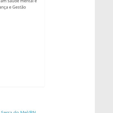
oram saúde mental e
rança e Gestão
– Serra do Mel/RN
→