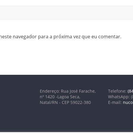
neste navegador para a próxima vez que eu comentar.
Endereço: Rua José Farache,
Telefone:
(8
nº 1420 -Lagoa Seca,
WhatsApp: (
Natal/RN - CEP 59022-380
E-mail:
nuco