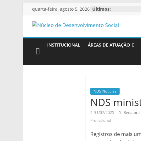
Pular
quarta-feira, agosto 5, 2026
Últimos:
para
o
Núcleo
conteúdo
de
INSTITUCIONAL
ÁREAS DE ATUAÇÃO
Desenvolvimen
Social
NDS Notícias
Espaço
NDS minist
virtual
institucional
31/07/2025
Redatora
de
Profissional
divulgação
Registros de mais uma
do