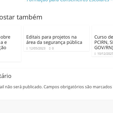
gostar também
sobre
Editais para projetos na
Curso de
a e
área da segurança pública
PCIRN, 
ção
GOV/RN
12/05/2023
0
10/12/202
ário
il não será publicado.
Campos obrigatórios são marcado