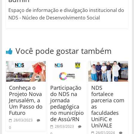
Espaço de informação e divulgação institucional do
NDS - Núcleo de Desenvolvimento Social
Você pode gostar também
Conheça o
Participação
NDS
Projeto Nova
do NDS na
fortalece
Jerusalém, a
jornada
parceria com
Um Passo do
pedagógica
as
Futuro
no município
faculdades
de Assú/RN
UniFiC e
28/03/2023
UniVALE
28/03/2023
0
26/01/2024
0