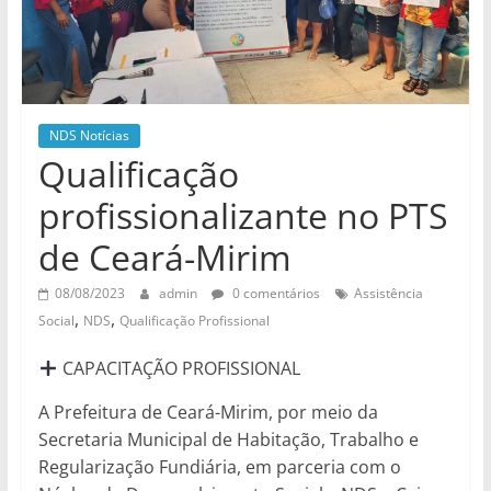
de
divulgação
do
NDS
NDS Notícias
Qualificação
profissionalizante no PTS
de Ceará-Mirim
08/08/2023
admin
0 comentários
Assistência
,
,
Social
NDS
Qualificação Profissional
CAPACITAÇÃO PROFISSIONAL
A Prefeitura de Ceará-Mirim, por meio da
Secretaria Municipal de Habitação, Trabalho e
Regularização Fundiária, em parceria com o