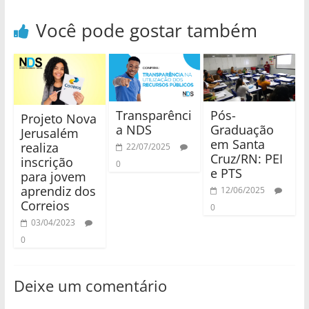
Você pode gostar também
Transparênci
Pós-
Projeto Nova
a NDS
Graduação
Jerusalém
em Santa
realiza
22/07/2025
Cruz/RN: PEI
inscrição
0
e PTS
para jovem
aprendiz dos
12/06/2025
Correios
0
03/04/2023
0
Deixe um comentário