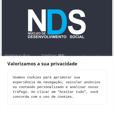
Endereço: Rua
Telefone:
(84)
Institucional
José Farache, nº
3613-1754
Valorizamos a sua privacidade
1420 -Lagoa Seca,
WhatsApp: (84)
Áreas de Atuação
Natal/RN - CEP
99698-0282
Projeto Nova
59022-380
E-
Usamos cookies para aprimorar sua 
Jerusalém
mail:
nucon@uol.
experiência de navegação, veicular anúncios 
com.br
Editais
ou conteúdo personalizado e analisar nosso 
tráfego. Ao clicar em "Aceitar tudo", você 
Parceiros
concorda com o uso de cookies.
Contato