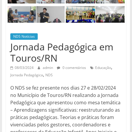
de
divulgação
do
NDS
NDS Notícias
Jornada Pedagógica em
Touros/RN
,
08/03/2024
admin
0 comentários
Educação
,
Jornada Pedagógica
NDS
O NDS se fez presente nos dias 27 e 28/02/2024
no Município de Touros/RN realizando a Jornada
Pedagógica que apresentou como mesa temática
– Aprendizagens significativas: reestruturando as
práticas pedagógicas. Teorias e práticas foram
vivenciadas pelos gestores, coordenadores e