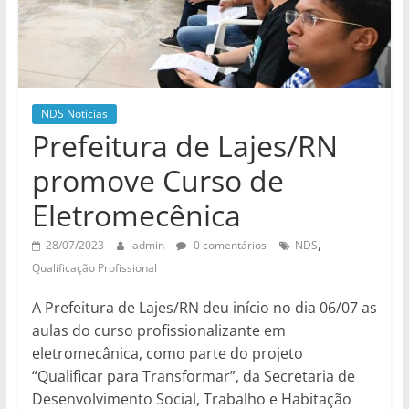
de
divulgação
do
NDS
NDS Notícias
Prefeitura de Lajes/RN
promove Curso de
Eletromecênica
,
28/07/2023
admin
0 comentários
NDS
Qualificação Profissional
A Prefeitura de Lajes/RN deu início no dia 06/07 as
aulas do curso profissionalizante em
eletromecânica, como parte do projeto
“Qualificar para Transformar”, da Secretaria de
Desenvolvimento Social, Trabalho e Habitação