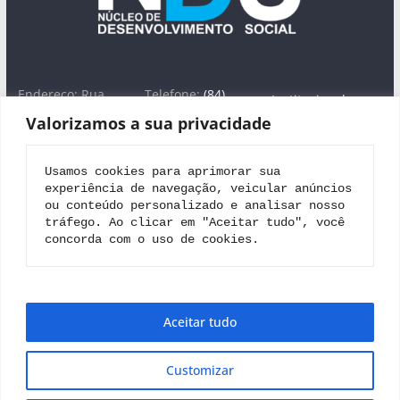
Endereço: Rua
Telefone:
(84)
Institucional
José Farache, nº
3613-1754
Valorizamos a sua privacidade
1420 -Lagoa Seca,
WhatsApp: (84)
Áreas de Atuação
Natal/RN - CEP
99698-0282
Projeto Nova
59022-380
E-
Usamos cookies para aprimorar sua 
Jerusalém
mail:
nucon@uol.
experiência de navegação, veicular anúncios 
com.br
Editais
ou conteúdo personalizado e analisar nosso 
tráfego. Ao clicar em "Aceitar tudo", você 
Parceiros
concorda com o uso de cookies.
Contato
Aceitar tudo
Customizar
Copyright © 2026
Núcleo de Desenvolvimento Social
. Todos
os direitos reservados.