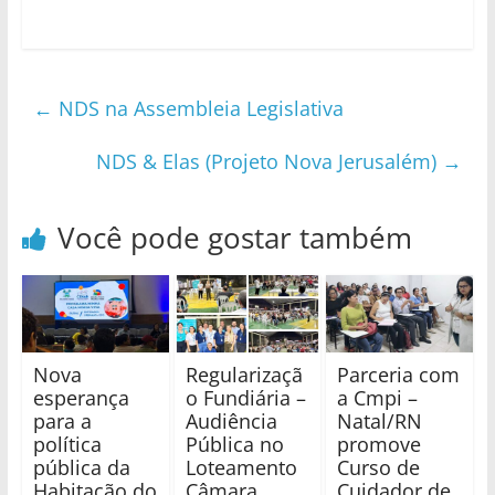
←
NDS na Assembleia Legislativa
NDS & Elas (Projeto Nova Jerusalém)
→
Você pode gostar também
Nova
Regularizaçã
Parceria com
esperança
o Fundiária –
a Cmpi –
para a
Audiência
Natal/RN
política
Pública no
promove
pública da
Loteamento
Curso de
Habitação do
Câmara
Cuidador de