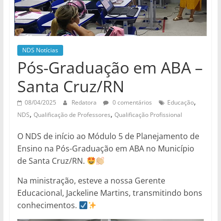
de
divulgação
do
NDS
NDS Notícias
Pós-Graduação em ABA –
Santa Cruz/RN
,
08/04/2025
Redatora
0 comentários
Educação
,
,
NDS
Qualificação de Professores
Qualificação Profissional
O NDS de início ao Módulo 5 de Planejamento de
Ensino na Pós-Graduação em ABA no Município
de Santa Cruz/RN.
Na ministração, esteve a nossa Gerente
Educacional, Jackeline Martins, transmitindo bons
conhecimentos.