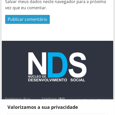
Salvar meus dados neste navegador para a próxima
vez que eu comentar.
Endereço: Rua
Telefone:
(84)
Institucional
José Farache, nº
3613-1754
Valorizamos a sua privacidade
1420 -Lagoa Seca,
WhatsApp: (84)
Áreas de Atuação
Natal/RN - CEP
99698-0282