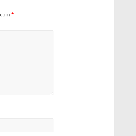
s com
*