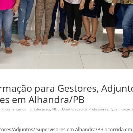
rmação para Gestores, Adjunt
res em Alhandra/PB
,
,
,
0 comentários
Educação
NDS
Qualificação de Professores
Qualificação 
tores/Adjuntos/ Supervisores em Alhandra/PB ocorrida em