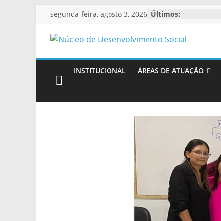
Pular
segunda-feira, agosto 3, 2026
Últimos:
para
o
Núcleo
conteúdo
de
INSTITUCIONAL
ÁREAS DE ATUAÇÃO
Desenvolvimen
Social
Espaço
virtual
institucional
de
divulgação
do