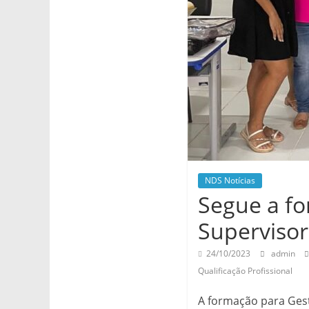
NDS
NDS Notícias
Segue a fo
Superviso
24/10/2023
admin
Qualificação Profissional
A formação para Ges