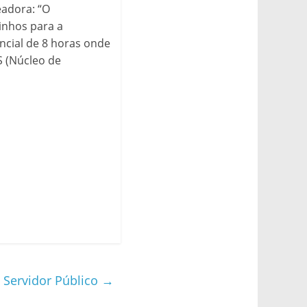
eadora: “O
inhos para a
ncial de 8 horas onde
S (Núcleo de
Servidor Público
→